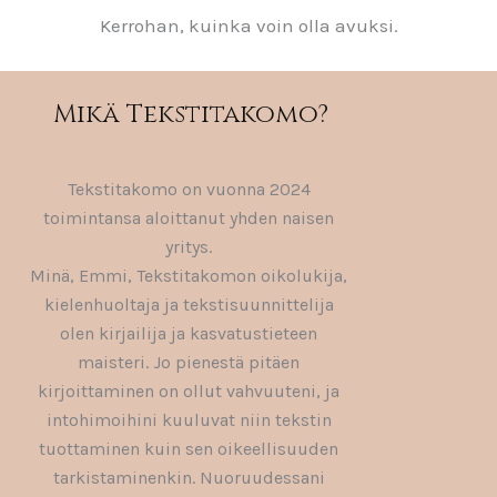
Kerrohan, kuinka voin olla avuksi.
Mikä Tekstitakomo?
Tekstitakomo on vuonna 2024
toimintansa aloittanut yhden naisen
yritys.
Minä, Emmi, Tekstitakomon oikolukija,
kielenhuoltaja ja tekstisuunnittelija
olen kirjailija ja kasvatustieteen
maisteri. Jo pienestä pitäen
kirjoittaminen on ollut vahvuuteni, ja
intohimoihini kuuluvat niin tekstin
tuottaminen kuin sen oikeellisuuden
tarkistaminenkin. Nuoruudessani