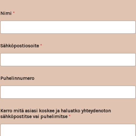
Nimi
*
N
Sähköpostiosoite
*
i
m
i
h
a
l
Puhelinnumero
u
a
t
k
o
N
Kerro mitä asiasi koskee ja haluatko yhteydenoton
i
sähköpostitse vai puhelimitse
*
m
i