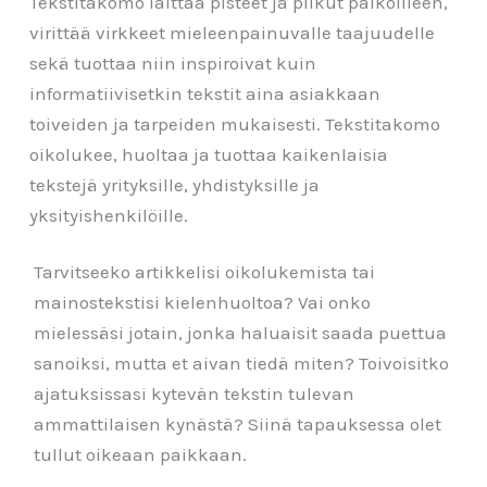
Tekstitakomo laittaa pisteet ja pilkut paikoilleen,
virittää virkkeet mieleenpainuvalle taajuudelle
sekä tuottaa niin inspiroivat kuin
informatiivisetkin tekstit aina asiakkaan
toiveiden ja tarpeiden mukaisesti. Tekstitakomo
oikolukee, huoltaa ja tuottaa kaikenlaisia
tekstejä yrityksille, yhdistyksille ja
yksityishenkilöille.
Tarvitseeko artikkelisi oikolukemista tai
mainostekstisi kielenhuoltoa? Vai onko
mielessäsi jotain, jonka haluaisit saada puettua
sanoiksi, mutta et aivan tiedä miten? Toivoisitko
ajatuksissasi kytevän tekstin tulevan
ammattilaisen kynästä? Siinä tapauksessa olet
tullut oikeaan paikkaan.