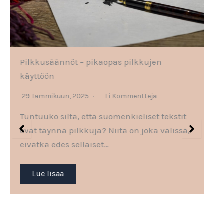
Pilkkusäännöt – pikaopas pilkkujen
käyttöön
29 Tammikuun, 2025
Ei Kommentteja
Tuntuuko siltä, että suomenkieliset tekstit
ovat täynnä pilkkuja? Niitä on joka välissä,
eivätkä edes sellaiset…
Lue lisää